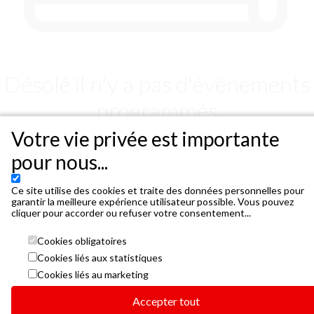
Désolé il n'y a pas d'événements
programmés
Mais bientôt nous aurons quelque chose pour vous 
Votre vie privée est importante
pour nous...
Musee de Valence
Ce site utilise des cookies et traite des données personnelles pour
4 PLACE DES ORMEAUX 26000 VALENCE
garantir la meilleure expérience utilisateur possible. Vous pouvez
cliquer pour accorder ou refuser votre consentement...
Cookies obligatoires
Cookies liés aux statistiques
Cookies liés au marketing
Accepter tout